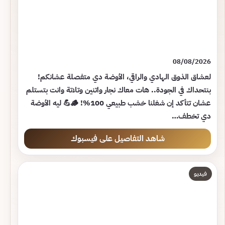
08/08/2026
لعشاق الذوق الهادي والراقي، الأوضة دي متفصلة عشانكم!
بنتحداك في الجودة.. هات معاك نجار واتنين وتلاتة وانت بتستلم
عشان تتأكد إن شغلنا خشب طبيعي 100%! 🪵💪 ليه الأوضة
دي تخطف…
شاهد التفاصيل على فيسبوك
فيديو