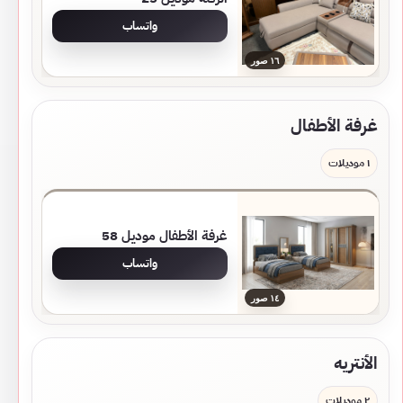
واتساب
١٦ صور
غرفة الأطفال
١ موديلات
غرفة الأطفال موديل 58
واتساب
١٤ صور
الأنتريه
٢ موديلات