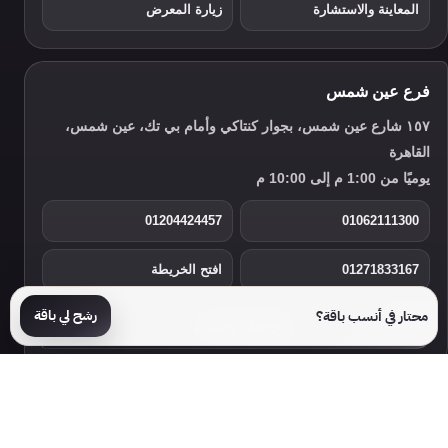
المعاينة والاستشارة
زيارة المعرض
فرع عين شمس
١٥٧ شارع عين شمس، بجوار كنتاكي وأمام بي تك، عين شمس،
القاهرة
يوميًا من 1:00 م إلى 10:00 م
01204424457
01062111300
01271833167
افتح الخريطة
رشح لي باقة
محتار في أنسب باقة؟
تواصل واتساب
©
2026
الأندلس للأثاث. جميع الحقوق محفوظة.
من نحن
تواصل معنا