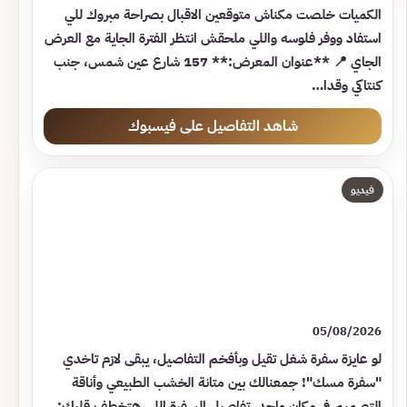
الكميات خلصت مكناش متوقعين الاقبال بصراحة مبروك للي
استفاد ووفر فلوسه واللي ملحقش انتظر الفترة الجاية مع العرض
الجاي 📍 **عنوان المعرض:** 157 شارع عين شمس، جنب
كنتاكي وقدا…
شاهد التفاصيل على فيسبوك
فيديو
05/08/2026
لو عايزة سفرة شغل تقيل وبأفخم التفاصيل، يبقى لازم تاخدي
"سفرة مسك"! جمعنالك بين متانة الخشب الطبيعي وأناقة
التصميم في مكان واحد. تفاصيل السفرة اللي هتخطف قلبك: