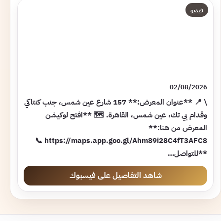
فيديو
02/08/2026
\ 📍 **عنوان المعرض:** 157 شارع عين شمس، جنب كنتاكي
وقدام بي تك، عين شمس، القاهرة. 🗺️ **افتح لوكيشن
المعرض من هنا:**
https://maps.app.goo.gl/Ahm89i28C4fT3AFC8 📞
**للتواصل…
شاهد التفاصيل على فيسبوك