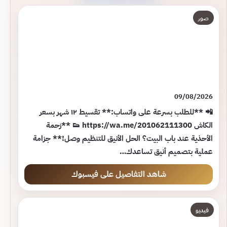
صور
09/08/2026
📲 **للطلب بسرعة على واتساب:** تقسيط ١٢ شهر بسعر
الكاش https://wa.me/201062111300 👟 **زحمة
الأحذية عند باب البيت؟ الحل الأنيق للتنظيم وصل!** جزامة
عملية بتصميم أنيق تساعدك…
شاهد التفاصيل على فيسبوك
فيديو