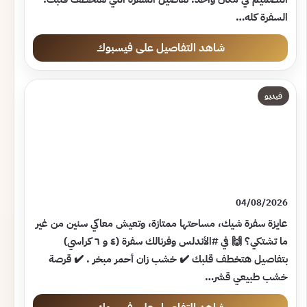
السفرة كله…
شاهد التفاصيل على فيسبوك
فيديو
04/08/2026
عايزة سفرة شيك، مساحتها ممتازة، وتعيش معاكي سنين من غير
ما تشتكي؟ 🙌 في #الأندلس وفرنالك سفرة (٤ و ٦ كراسي)
بتفاصيل هتخطف قلبك ✔️ خشب زان أحمر مبخر . ✔️ قرصة
خشب طبيعي قشر…