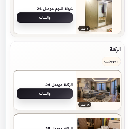
غرفة النوم موديل 21
واتساب
٦ صور
الركنة
٢ موديلات
الركنة موديل 24
واتساب
١٨ صور
الركنة موديل 25